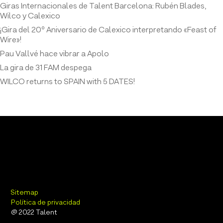
Giras Internacionales de Talent Barcelona: Rubén Blades,
Wilco y Calexico
¡Gira del 20º Aniversario de Calexico interpretando «Feast of
Wire»!
Pau Vallvé hace vibrar a Apolo
La gira de 31 FAM despega
WILCO returns to SPAIN with 5 DATES!
Sitemap
Política de privacidad
@ 2022 Talent