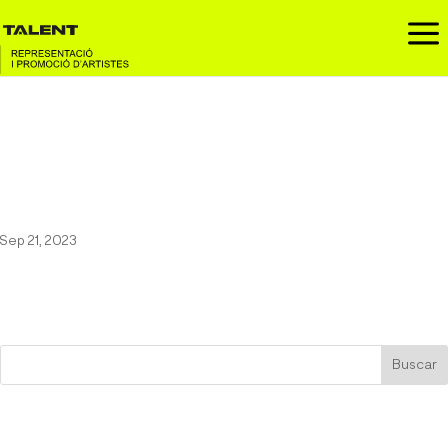
a
Bewis De La Rosa en La
Deskomunal, Barcelona
(19/10/2023)
Sep 21, 2023
Buscar
Entrades recents